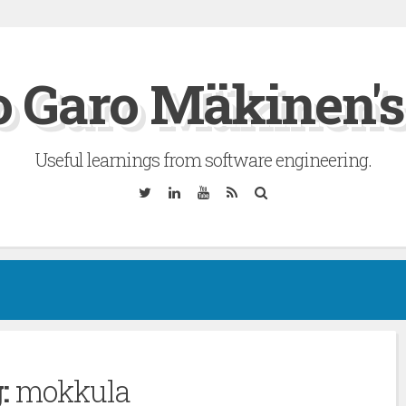
 Garo Mäkinen's
Useful learnings from software engineering.
Twitter
Linkedin
YouTube
RSS
Search
:
mokkula