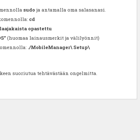
omennolla
sudo
ja antamalla oma salasanasi.
 komennolla:
cd
laajakaista opastettu
OS”
(huomaa lainausmerkit ja välilyönnit)
komennolla:
./MobileManager\ Setup\
keen suoriutua tehtävästään ongelmitta.