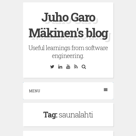
Skip
Juho Garo
to
content
Mäkinen's blog
Useful learnings from software
engineering.
Twitter
Linkedin
YouTube
RSS
Search
MENU
Tag:
saunalahti