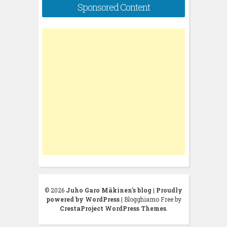
Sponsored Content
© 2026
Juho Garo Mäkinen's blog
|
Proudly
powered by WordPress
|
Blogghiamo Free by
CrestaProject WordPress Themes
.