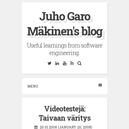
Skip
Juho Garo
to
content
Mäkinen's blog
Useful learnings from software
engineering.
Twitter
Linkedin
YouTube
RSS
Search
MENU
Videotestejä:
Taivaan väritys
20.01.2008 (JANUARY 20, 2008)