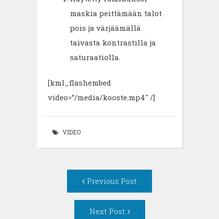
maskia peittämään talot
pois ja värjäämällä
taivasta kontrastilla ja
saturaatiolla.
[kml_flashembed
video=”/media/kooste.mp4″ /]
VIDEO
Post
Previous Post
navigation
Next Post