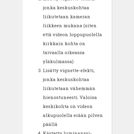
jonka keskuskohtaa
liikutetaan kameran
liikkeen mukana (siten
että videon loppupuolella
kirkkain kohta on
taivaalla oikeassa
yläkulmassa)
Lisätty vignette-efekti,
jonka keskuskohtaa
liikutetaan vähemmän
hienostuneesti. Valoisa
keskikohta on videon
alkupuolella erään pilven
päällä
Käytetty luminanssi-