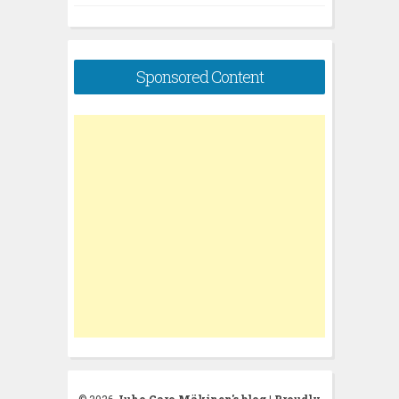
Sponsored Content
© 2026
Juho Garo Mäkinen's blog
|
Proudly