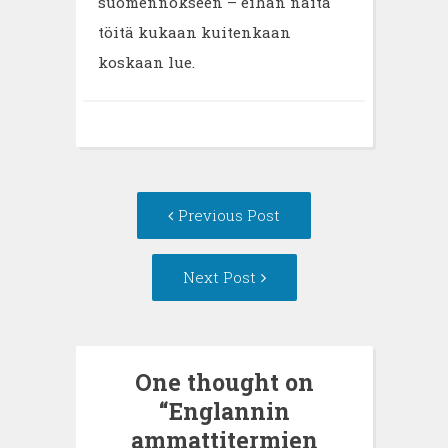
suomennokseen – eihän näitä
töitä kukaan kuitenkaan
koskaan lue.
Post
Previous Post
navigation
Next Post
One thought on
“
Englannin
ammattitermien