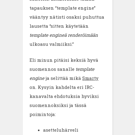
tapauksen “template engine”
vääntyy nätisti osaksi puhuttua
lausetta “sitten käytetään
template engineä
renderöimään
ulkoasu valmiiksi.”
Eli minun pitäisi keksiä hyvä
suomennos sanalle
template
engine
ja selittää mikä
Smarty
on. Kysyin kahdelta eri IRC-
kanavalta ehdotuksia hyviksi
suomennoksiksi ja tässä
poimintoja:
asetteluhärveli