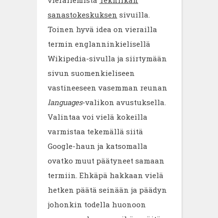
vierailemista
Tekniikan
sanastokeskuksen
sivuilla.
Toinen hyvä idea on vierailla
termin englanninkielisellä
Wikipedia-sivulla ja siirtymään
sivun suomenkieliseen
vastineeseen vasemman reunan
languages
-valikon avustuksella.
Valintaa voi vielä kokeilla
varmistaa tekemällä siitä
Google-haun ja katsomalla
ovatko muut päätyneet samaan
termiin. Ehkäpä hakkaan vielä
hetken päätä seinään ja päädyn
johonkin todella huonoon