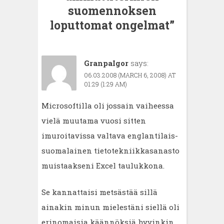
suomennoksen
loputtomat ongelmat
”
GranpaIgor
says:
06.03.2008 (MARCH 6, 2008) AT
01:29 (1:29 AM)
Microsoftilla oli jossain vaiheessa
vielä muutama vuosi sitten
imuroitavissa valtava englantilais-
suomalainen tietotekniikkasanasto
muistaakseni Excel taulukkona.
Se kannattaisi metsästää sillä
ainakin minun mielestäni siellä oli
erinomaisia käännöksiä hyvinkin