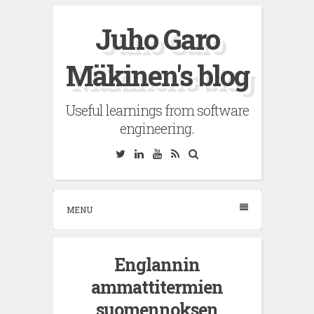
Skip
Juho Garo
to
content
Mäkinen's blog
Useful learnings from software
engineering.
Twitter
Linkedin
YouTube
RSS
Search
MENU
Englannin
ammattitermien
suomennoksen